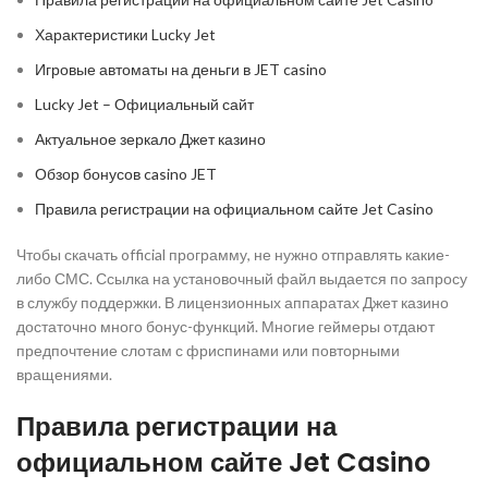
Характеристики Lucky Jet
Игровые автоматы на деньги в JET casino
Lucky Jet – Официальный сайт
Актуальное зеркало Джет казино
Обзор бонусов casino JET
Правила регистрации на официальном сайте Jet Casino
Чтобы скачать official программу, не нужно отправлять какие-
либо СМС. Ссылка на установочный файл выдается по запросу
в службу поддержки. В лицензионных аппаратах Джет казино
достаточно много бонус-функций. Многие геймеры отдают
предпочтение слотам с фриспинами или повторными
вращениями.
Правила регистрации на
официальном сайте Jet Casino