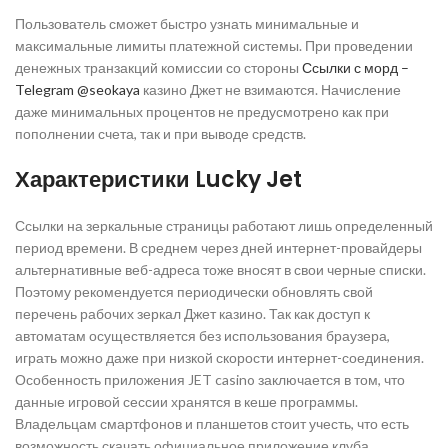
Пользователь сможет быстро узнать минимальные и
максимальные лимиты платежной системы. При проведении
денежных транзакций комиссии со стороны
Ссылки с морд –
Telegram @seokaya
казино Джет не взимаются. Начисление
даже минимальных процентов не предусмотрено как при
пополнении счета, так и при выводе средств.
Характеристики Lucky Jet
Ссылки на зеркальные страницы работают лишь определенный
период времени. В среднем через дней интернет-провайдеры
альтернативные веб-адреса тоже вносят в свои черные списки.
Поэтому рекомендуется периодически обновлять свой
перечень рабочих зеркал Джет казино. Так как доступ к
автоматам осуществляется без использования браузера,
играть можно даже при низкой скорости интернет-соединения.
Особенность приложения JET casino заключается в том, что
данные игровой сессии хранятся в кеше программы.
Владельцам смартфонов и планшетов стоит учесть, что есть
возможность скачать официальное приложение клуба.