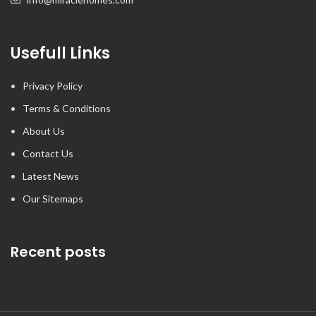
Usefull Links
Privacy Policy
Terms & Conditions
About Us
Contact Us
Latest News
Our Sitemaps
Recent posts